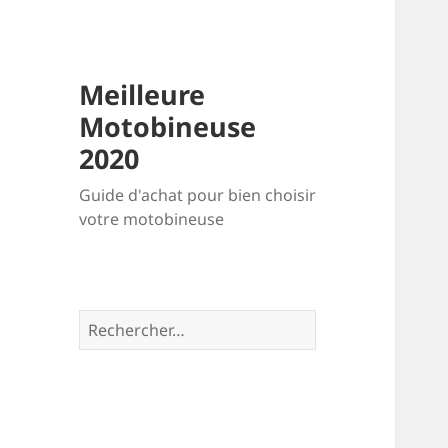
Meilleure
Motobineuse
2020
Guide d'achat pour bien choisir
votre motobineuse
R
e
c
h
e
r